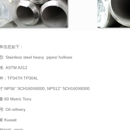
单信息如下：
: Stainless steel heavy pipes/ hollows
准: ASTM A312
种：TP347H TP304L
:NPS6’’ SCH160X6000, NPS12’’ SCH160X6000
:60 Metric Tons
: Oil refinery
:Kuwait