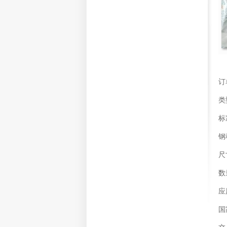
订
类型
标
钢
尺寸
数量
应用
国家